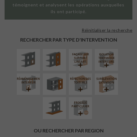
témoignent et analysent les opérations auxquelles
ils ont participé.
Réinitialiser la recherche
ISOLATION
FAÇADE SUR
THERMIQUE
PAROI PLEINE
RECHERCHER PAR TYPE D'INTERVENTION
EXTÉRIEURE
FAÇADE SUR
ISOLATION
FERMETURE
SUPPORT
THERMIQUE
LOGGIAS
LINÉAIRE
INTÉRIEURE
RÉAMÉNAGEMENT
RÉFECTION DES
SURÉLÉVATION
AMÉNAGEMENT
INTÉRIEUR
TOITURES
EXTENSION
EXTÉRIEUR
PROCÉDÉ
PARTICULIER
OU RECHERCHER PAR REGION