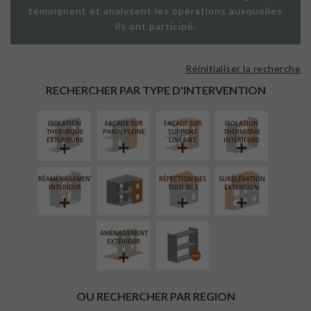
témoignent et analysent les opérations auxquelles
ils ont participé.
Réinitialiser la recherche
RECHERCHER PAR TYPE D'INTERVENTION
ISOLATION
FAÇADE SUR
FAÇADE SUR
ISOLATION
FERMETURE
THERMIQUE
PAROI PLEINE
SUPPORT
THERMIQUE
LOGGIAS
EXTÉRIEURE
LINÉAIRE
INTÉRIEURE
RÉAMÉNAGEMENT
RÉFECTION DES
SURÉLÉVATION
PROCÉDÉ
INTÉRIEUR
TOITURES
EXTENSION
PARTICULIER
AMÉNAGEMENT
EXTÉRIEUR
OU RECHERCHER PAR REGION