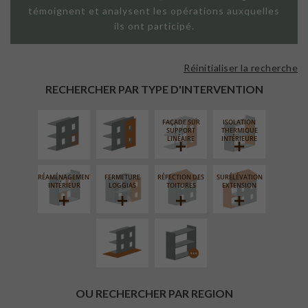
témoignent et analysent les opérations auxquelles
ils ont participé.
Réinitialiser la recherche
ISOLATION
FAÇADE SUR
THERMIQUE
PAROI PLEINE
RECHERCHER PAR TYPE D'INTERVENTION
EXTÉRIEURE
FAÇADE SUR
ISOLATION
SUPPORT
THERMIQUE
LINÉAIRE
INTÉRIEURE
RÉAMÉNAGEMENT
FERMETURE
RÉFECTION DES
SURÉLÉVATION
AMÉNAGEMENT
PROCÉDÉ
INTÉRIEUR
LOGGIAS
TOITURES
EXTENSION
EXTÉRIEUR
PARTICULIER
OU RECHERCHER PAR REGION