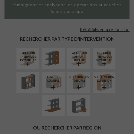
témoignent et analysent les opérations auxquelles
ils ont participé.
Réinitialiser la recherche
FAÇADE SUR
PAROI PLEINE
RECHERCHER PAR TYPE D'INTERVENTION
ISOLATION
FAÇADE SUR
ISOLATION
RÉAMÉNAGEMENT
THERMIQUE
SUPPORT
THERMIQUE
INTÉRIEUR
EXTÉRIEURE
LINÉAIRE
INTÉRIEURE
FERMETURE
RÉFECTION DES
SURÉLÉVATION
AMÉNAGEMENT
PROCÉDÉ
LOGGIAS
TOITURES
EXTENSION
EXTÉRIEUR
PARTICULIER
OU RECHERCHER PAR REGION