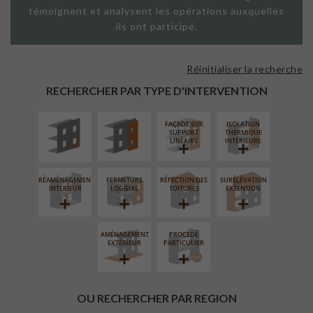
témoignent et analysent les opérations auxquelles
ils ont participé.
Réinitialiser la recherche
ISOLATION
FAÇADE SUR
THERMIQUE
PAROI PLEINE
RECHERCHER PAR TYPE D'INTERVENTION
EXTÉRIEURE
FAÇADE SUR
ISOLATION
SUPPORT
THERMIQUE
LINÉAIRE
INTÉRIEURE
RÉAMÉNAGEMENT
FERMETURE
RÉFECTION DES
SURÉLÉVATION
INTÉRIEUR
LOGGIAS
TOITURES
EXTENSION
AMÉNAGEMENT
PROCÉDÉ
EXTÉRIEUR
PARTICULIER
OU RECHERCHER PAR REGION