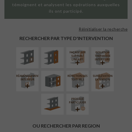
témoignent et analysent les opérations auxquelles
ils ont participé.
Réinitialiser la recherche
ISOLATION
FAÇADE SUR
THERMIQUE
PAROI PLEINE
RECHERCHER PAR TYPE D'INTERVENTION
EXTÉRIEURE
FAÇADE SUR
ISOLATION
FERMETURE
SUPPORT
THERMIQUE
LOGGIAS
LINÉAIRE
INTÉRIEURE
RÉAMÉNAGEMENT
RÉFECTION DES
SURÉLÉVATION
AMÉNAGEMENT
INTÉRIEUR
TOITURES
EXTENSION
EXTÉRIEUR
PROCÉDÉ
PARTICULIER
OU RECHERCHER PAR REGION