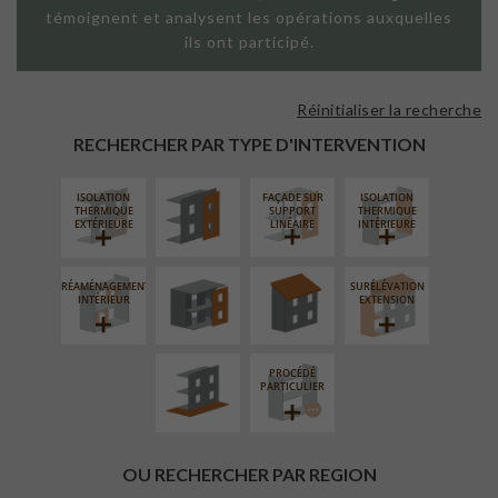
témoignent et analysent les opérations auxquelles
ils ont participé.
Réinitialiser la recherche
FAÇADE SUR
PAROI PLEINE
RECHERCHER PAR TYPE D'INTERVENTION
ISOLATION
FAÇADE SUR
ISOLATION
FERMETURE
RÉFECTION DES
THERMIQUE
SUPPORT
THERMIQUE
LOGGIAS
TOITURES
EXTÉRIEURE
LINÉAIRE
INTÉRIEURE
RÉAMÉNAGEMENT
SURÉLÉVATION
AMÉNAGEMENT
INTÉRIEUR
EXTENSION
EXTÉRIEUR
PROCÉDÉ
PARTICULIER
OU RECHERCHER PAR REGION