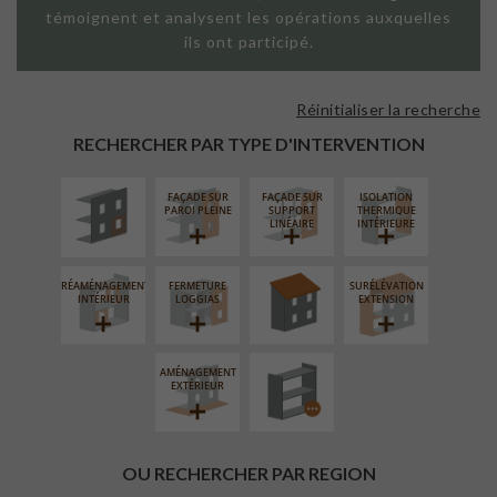
témoignent et analysent les opérations auxquelles
ils ont participé.
Réinitialiser la recherche
ISOLATION
THERMIQUE
RECHERCHER PAR TYPE D'INTERVENTION
EXTÉRIEURE
FAÇADE SUR
FAÇADE SUR
ISOLATION
RÉFECTION DES
PAROI PLEINE
SUPPORT
THERMIQUE
TOITURES
LINÉAIRE
INTÉRIEURE
RÉAMÉNAGEMENT
FERMETURE
SURÉLÉVATION
PROCÉDÉ
INTÉRIEUR
LOGGIAS
EXTENSION
PARTICULIER
AMÉNAGEMENT
EXTÉRIEUR
OU RECHERCHER PAR REGION