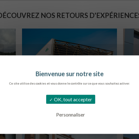
DÉCOUVREZ NOS RETOURS D'EXPÉRIENCE
Ce site utilise des cookies et vous donne le contrôle sur ce que vous souhaitez activer.
SIÈGE DE L’ONF
C
OK, tout accepter
METZ
Personnaliser