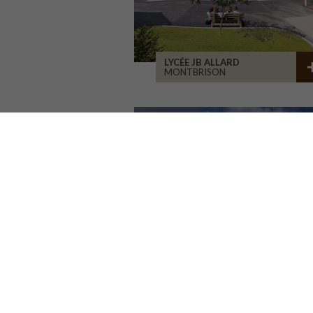
LYCÉE JB ALLARD
MONTBRISON
RÉHABILITATION BÂT. 1900
SAINT-ETIENNE