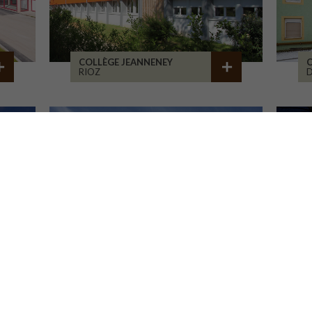
COLLÈGE JEANNENEY
C
RIOZ
D
LA CURE DE JOUVENCE
M
LALHEUE