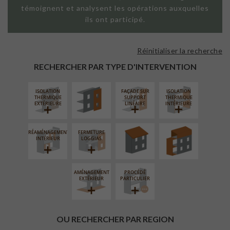
témoignent et analysent les opérations auxquelles
ils ont participé.
Réinitialiser la recherche
FAÇADE SUR
PAROI PLEINE
RECHERCHER PAR TYPE D'INTERVENTION
ISOLATION
FAÇADE SUR
ISOLATION
RÉFECTION DES
SURÉLÉVATION
THERMIQUE
SUPPORT
THERMIQUE
TOITURES
EXTENSION
EXTÉRIEURE
LINÉAIRE
INTÉRIEURE
RÉAMÉNAGEMENT
FERMETURE
INTÉRIEUR
LOGGIAS
AMÉNAGEMENT
PROCÉDÉ
EXTÉRIEUR
PARTICULIER
OU RECHERCHER PAR REGION