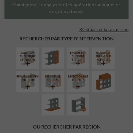
témoignent et analysent les opérations auxquelles
ils ont participé.
Réinitialiser la recherche
FAÇADE SUR
PAROI PLEINE
RECHERCHER PAR TYPE D'INTERVENTION
ISOLATION
FAÇADE SUR
ISOLATION
SURÉLÉVATION
THERMIQUE
SUPPORT
THERMIQUE
EXTENSION
EXTÉRIEURE
LINÉAIRE
INTÉRIEURE
RÉAMÉNAGEMENT
FERMETURE
RÉFECTION DES
AMÉNAGEMENT
PROCÉDÉ
INTÉRIEUR
LOGGIAS
TOITURES
EXTÉRIEUR
PARTICULIER
OU RECHERCHER PAR REGION