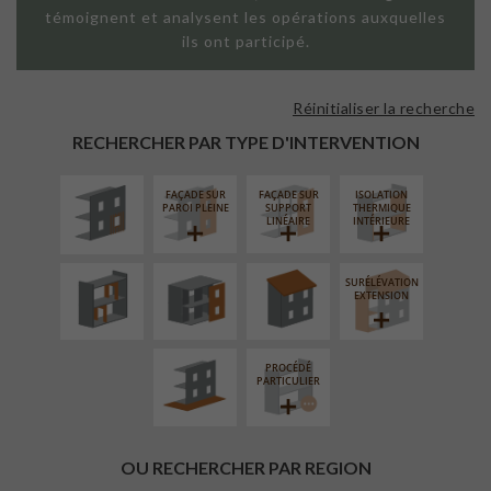
témoignent et analysent les opérations auxquelles
ils ont participé.
Réinitialiser la recherche
ISOLATION
THERMIQUE
RECHERCHER PAR TYPE D'INTERVENTION
EXTÉRIEURE
FAÇADE SUR
FAÇADE SUR
ISOLATION
RÉAMÉNAGEMENT
FERMETURE
RÉFECTION DES
PAROI PLEINE
SUPPORT
THERMIQUE
INTÉRIEUR
LOGGIAS
TOITURES
LINÉAIRE
INTÉRIEURE
SURÉLÉVATION
AMÉNAGEMENT
EXTENSION
EXTÉRIEUR
PROCÉDÉ
PARTICULIER
OU RECHERCHER PAR REGION