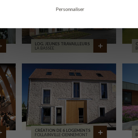
Personnaliser
LOG. JEUNES TRAVAILLEURS
LA BASSEE
B
CRÉATION DE 6 LOGEMENTS
H
FOLLAINVILLE-DENNEMONT