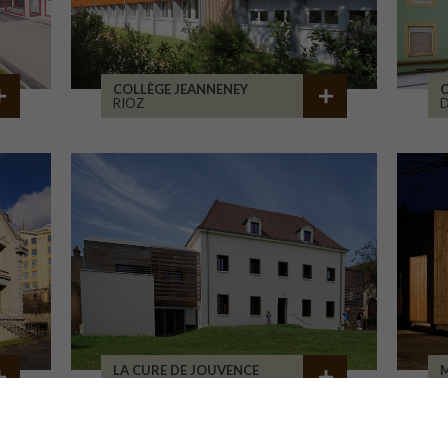
COLLÈGE JEANNENEY
C
RIOZ
D
LA CURE DE JOUVENCE
M
LALHEUE