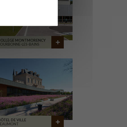
COLLÈGE MONTMORENCY
OURBONNE-LES-BAINS
ÔTEL DE VILLE
BEAUMONT