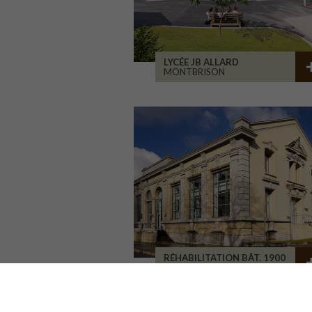
LYCÉE JB ALLARD
MONTBRISON
RÉHABILITATION BÂT. 1900
SAINT-ETIENNE