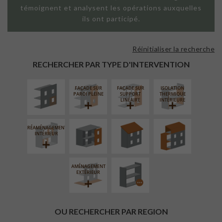
témoignent et analysent les opérations auxquelles
ils ont participé.
Réinitialiser la recherche
ISOLATION
THERMIQUE
RECHERCHER PAR TYPE D'INTERVENTION
EXTÉRIEURE
FAÇADE SUR
FAÇADE SUR
ISOLATION
FERMETURE
RÉFECTION DES
SURÉLÉVATION
PAROI PLEINE
SUPPORT
THERMIQUE
LOGGIAS
TOITURES
EXTENSION
LINÉAIRE
INTÉRIEURE
RÉAMÉNAGEMENT
PROCÉDÉ
INTÉRIEUR
PARTICULIER
AMÉNAGEMENT
EXTÉRIEUR
OU RECHERCHER PAR REGION