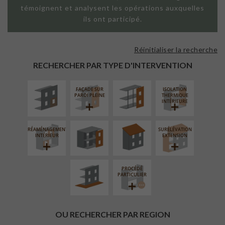
témoignent et analysent les opérations auxquelles
ils ont participé.
Réinitialiser la recherche
ISOLATION
FAÇADE SUR
THERMIQUE
SUPPORT
RECHERCHER PAR TYPE D'INTERVENTION
EXTÉRIEURE
LINÉAIRE
FAÇADE SUR
ISOLATION
FERMETURE
RÉFECTION DES
PAROI PLEINE
THERMIQUE
LOGGIAS
TOITURES
INTÉRIEURE
RÉAMÉNAGEMENT
SURÉLÉVATION
AMÉNAGEMENT
INTÉRIEUR
EXTENSION
EXTÉRIEUR
PROCÉDÉ
PARTICULIER
OU RECHERCHER PAR REGION