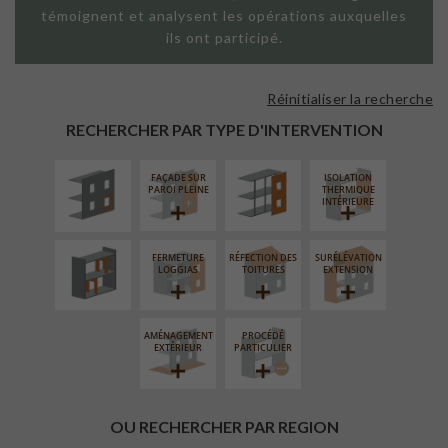
témoignent et analysent les opérations auxquelles
ils ont participé.
Réinitialiser la recherche
ISOLATION
FAÇADE SUR
THERMIQUE
SUPPORT
RECHERCHER PAR TYPE D'INTERVENTION
EXTÉRIEURE
LINÉAIRE
FAÇADE SUR
ISOLATION
RÉAMÉNAGEMENT
PAROI PLEINE
THERMIQUE
INTÉRIEUR
INTÉRIEURE
FERMETURE
RÉFECTION DES
SURÉLÉVATION
LOGGIAS
TOITURES
EXTENSION
AMÉNAGEMENT
PROCÉDÉ
EXTÉRIEUR
PARTICULIER
OU RECHERCHER PAR REGION