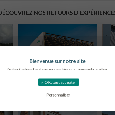
DÉCOUVREZ NOS RETOURS D'EXPÉRIENCE
Ce site utilise des cookies et vous donne le contrôle sur ce que vous souhaitez activer.
SIÈGE DE L’ONF
C
OK, tout accepter
METZ
Personnaliser