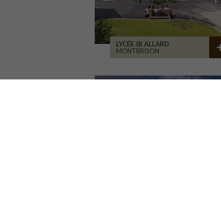
LYCÉE JB ALLARD
MONTBRISON
RÉHABILITATION BÂT. 1900
SAINT-ETIENNE