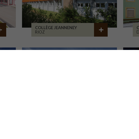
COLLÈGE JEANNENEY
C
RIOZ
D
LA CURE DE JOUVENCE
M
LALHEUE