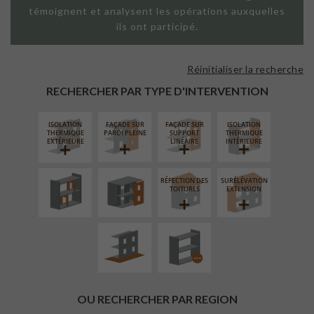
témoignent et analysent les opérations auxquelles
ils ont participé.
Réinitialiser la recherche
RECHERCHER PAR TYPE D'INTERVENTION
ISOLATION
FAÇADE SUR
FAÇADE SUR
ISOLATION
RÉAMÉNAGEMENT
FERMETURE
THERMIQUE
PAROI PLEINE
SUPPORT
THERMIQUE
INTÉRIEUR
LOGGIAS
EXTÉRIEURE
LINÉAIRE
INTÉRIEURE
RÉFECTION DES
SURÉLÉVATION
AMÉNAGEMENT
PROCÉDÉ
TOITURES
EXTENSION
EXTÉRIEUR
PARTICULIER
OU RECHERCHER PAR REGION