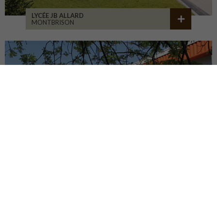
LYCÉE JB ALLARD
MONTBRISON
COLLÈGE JEANNENEY
RIOZ