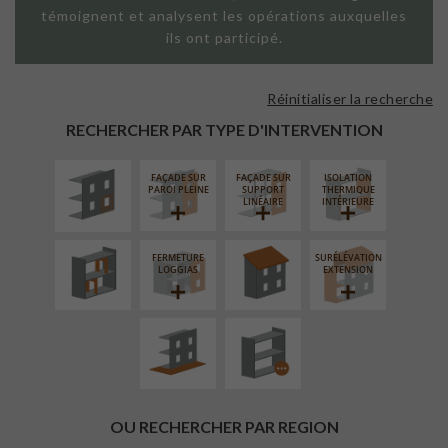
témoignent et analysent les opérations auxquelles
ils ont participé.
Réinitialiser la recherche
ISOLATION
THERMIQUE
RECHERCHER PAR TYPE D'INTERVENTION
EXTÉRIEURE
FAÇADE SUR
FAÇADE SUR
ISOLATION
RÉAMÉNAGEMENT
RÉFECTION DES
PAROI PLEINE
SUPPORT
THERMIQUE
INTÉRIEUR
TOITURES
LINÉAIRE
INTÉRIEURE
FERMETURE
SURÉLÉVATION
AMÉNAGEMENT
PROCÉDÉ
LOGGIAS
EXTENSION
EXTÉRIEUR
PARTICULIER
OU RECHERCHER PAR REGION