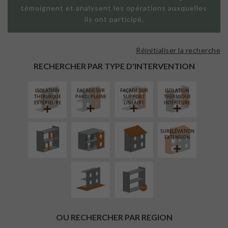
témoignent et analysent les opérations auxquelles
ils ont participé.
Réinitialiser la recherche
RECHERCHER PAR TYPE D'INTERVENTION
ISOLATION
FAÇADE SUR
FAÇADE SUR
ISOLATION
RÉAMÉNAGEMENT
FERMETURE
RÉFECTION DES
THERMIQUE
PAROI PLEINE
SUPPORT
THERMIQUE
INTÉRIEUR
LOGGIAS
TOITURES
EXTÉRIEURE
LINÉAIRE
INTÉRIEURE
SURÉLÉVATION
AMÉNAGEMENT
PROCÉDÉ
EXTENSION
EXTÉRIEUR
PARTICULIER
OU RECHERCHER PAR REGION