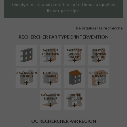
témoignent et analysent les opérations auxquelles
ils ont participé.
Réinitialiser la recherche
ISOLATION
THERMIQUE
RECHERCHER PAR TYPE D'INTERVENTION
EXTÉRIEURE
FAÇADE SUR
FAÇADE SUR
ISOLATION
RÉFECTION DES
PAROI PLEINE
SUPPORT
THERMIQUE
TOITURES
LINÉAIRE
INTÉRIEURE
RÉAMÉNAGEMENT
FERMETURE
SURÉLÉVATION
INTÉRIEUR
LOGGIAS
EXTENSION
AMÉNAGEMENT
PROCÉDÉ
EXTÉRIEUR
PARTICULIER
OU RECHERCHER PAR REGION