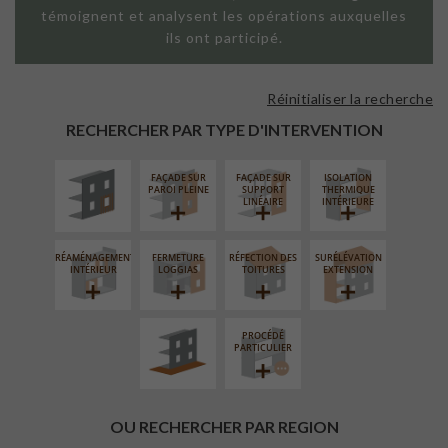
témoignent et analysent les opérations auxquelles
ils ont participé.
Réinitialiser la recherche
ISOLATION
THERMIQUE
RECHERCHER PAR TYPE D'INTERVENTION
EXTÉRIEURE
FAÇADE SUR
FAÇADE SUR
ISOLATION
PAROI PLEINE
SUPPORT
THERMIQUE
LINÉAIRE
INTÉRIEURE
RÉAMÉNAGEMENT
FERMETURE
RÉFECTION DES
SURÉLÉVATION
AMÉNAGEMENT
INTÉRIEUR
LOGGIAS
TOITURES
EXTENSION
EXTÉRIEUR
PROCÉDÉ
PARTICULIER
OU RECHERCHER PAR REGION