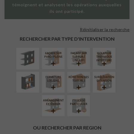
témoignent et analysent les opérations auxquelles
ils ont participé.
Réinitialiser la recherche
ISOLATION
THERMIQUE
RECHERCHER PAR TYPE D'INTERVENTION
EXTÉRIEURE
FAÇADE SUR
FAÇADE SUR
ISOLATION
RÉAMÉNAGEMENT
PAROI PLEINE
SUPPORT
THERMIQUE
INTÉRIEUR
LINÉAIRE
INTÉRIEURE
FERMETURE
RÉFECTION DES
SURÉLÉVATION
LOGGIAS
TOITURES
EXTENSION
AMÉNAGEMENT
PROCÉDÉ
EXTÉRIEUR
PARTICULIER
OU RECHERCHER PAR REGION