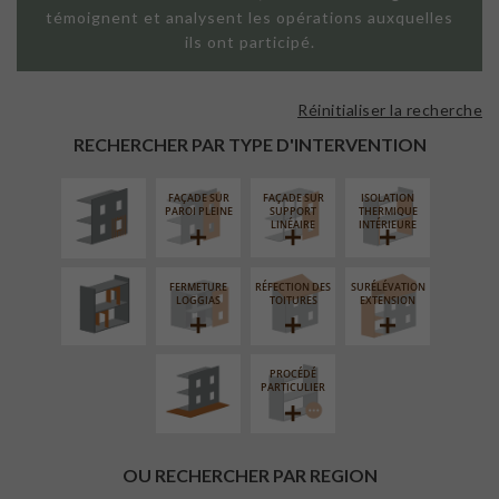
témoignent et analysent les opérations auxquelles
ils ont participé.
Réinitialiser la recherche
ISOLATION
THERMIQUE
RECHERCHER PAR TYPE D'INTERVENTION
EXTÉRIEURE
FAÇADE SUR
FAÇADE SUR
ISOLATION
RÉAMÉNAGEMENT
PAROI PLEINE
SUPPORT
THERMIQUE
INTÉRIEUR
LINÉAIRE
INTÉRIEURE
FERMETURE
RÉFECTION DES
SURÉLÉVATION
AMÉNAGEMENT
LOGGIAS
TOITURES
EXTENSION
EXTÉRIEUR
PROCÉDÉ
PARTICULIER
OU RECHERCHER PAR REGION