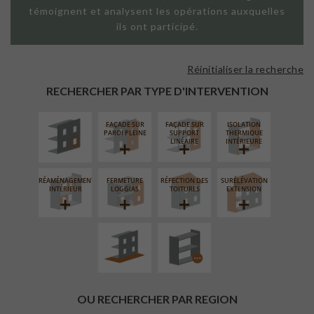
témoignent et analysent les opérations auxquelles
ils ont participé.
Réinitialiser la recherche
ISOLATION
THERMIQUE
RECHERCHER PAR TYPE D'INTERVENTION
EXTÉRIEURE
FAÇADE SUR
FAÇADE SUR
ISOLATION
PAROI PLEINE
SUPPORT
THERMIQUE
LINÉAIRE
INTÉRIEURE
RÉAMÉNAGEMENT
FERMETURE
RÉFECTION DES
SURÉLÉVATION
AMÉNAGEMENT
PROCÉDÉ
INTÉRIEUR
LOGGIAS
TOITURES
EXTENSION
EXTÉRIEUR
PARTICULIER
OU RECHERCHER PAR REGION