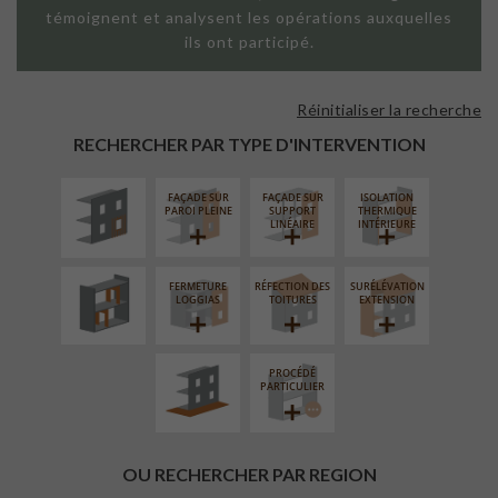
témoignent et analysent les opérations auxquelles
ils ont participé.
Réinitialiser la recherche
ISOLATION
THERMIQUE
RECHERCHER PAR TYPE D'INTERVENTION
EXTÉRIEURE
FAÇADE SUR
FAÇADE SUR
ISOLATION
RÉAMÉNAGEMENT
PAROI PLEINE
SUPPORT
THERMIQUE
INTÉRIEUR
LINÉAIRE
INTÉRIEURE
FERMETURE
RÉFECTION DES
SURÉLÉVATION
AMÉNAGEMENT
LOGGIAS
TOITURES
EXTENSION
EXTÉRIEUR
PROCÉDÉ
PARTICULIER
OU RECHERCHER PAR REGION