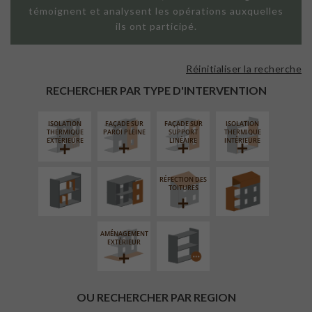
témoignent et analysent les opérations auxquelles
ils ont participé.
Réinitialiser la recherche
RECHERCHER PAR TYPE D'INTERVENTION
ISOLATION
FAÇADE SUR
FAÇADE SUR
ISOLATION
RÉAMÉNAGEMENT
FERMETURE
SURÉLÉVATION
THERMIQUE
PAROI PLEINE
SUPPORT
THERMIQUE
INTÉRIEUR
LOGGIAS
EXTENSION
EXTÉRIEURE
LINÉAIRE
INTÉRIEURE
RÉFECTION DES
PROCÉDÉ
TOITURES
PARTICULIER
AMÉNAGEMENT
EXTÉRIEUR
OU RECHERCHER PAR REGION