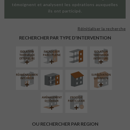
témoignent et analysent les opérations auxquelles
ils ont participé.
Réinitialiser la recherche
FAÇADE SUR
SUPPORT
RECHERCHER PAR TYPE D'INTERVENTION
LINÉAIRE
ISOLATION
FAÇADE SUR
ISOLATION
FERMETURE
RÉFECTION DES
THERMIQUE
PAROI PLEINE
THERMIQUE
LOGGIAS
TOITURES
EXTÉRIEURE
INTÉRIEURE
RÉAMÉNAGEMENT
SURÉLÉVATION
INTÉRIEUR
EXTENSION
AMÉNAGEMENT
PROCÉDÉ
EXTÉRIEUR
PARTICULIER
OU RECHERCHER PAR REGION