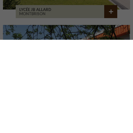
LYCÉE JB ALLARD
MONTBRISON
COLLÈGE JEANNENEY
RIOZ