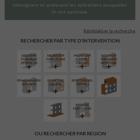
témoignent et analysent les opérations auxquelles
ils ont participé.
Réinitialiser la recherche
RECHERCHER PAR TYPE D'INTERVENTION
ISOLATION
FAÇADE SUR
FAÇADE SUR
ISOLATION
SURÉLÉVATION
THERMIQUE
PAROI PLEINE
SUPPORT
THERMIQUE
EXTENSION
EXTÉRIEURE
LINÉAIRE
INTÉRIEURE
RÉAMÉNAGEMENT
FERMETURE
RÉFECTION DES
AMÉNAGEMENT
INTÉRIEUR
LOGGIAS
TOITURES
EXTÉRIEUR
PROCÉDÉ
PARTICULIER
OU RECHERCHER PAR REGION