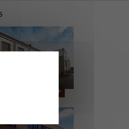
S
OG. JEUNES TRAVAILLEURS
A BASSEE