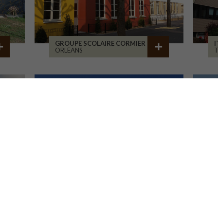
GROUPE SCOLAIRE CORMIER
I
ORLÉANS
RESTRUCTURATION - LA NEF
M
TOURS