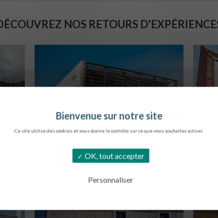
DÉCOUVREZ NOS RETOURS D'EXPÉRIENCE
Ce site utilise des cookies et vous donne le contrôle sur ce que vous souhaitez activer.
SIÈGE DE L’ONF
L
OK, tout accepter
METZ
L
Personnaliser