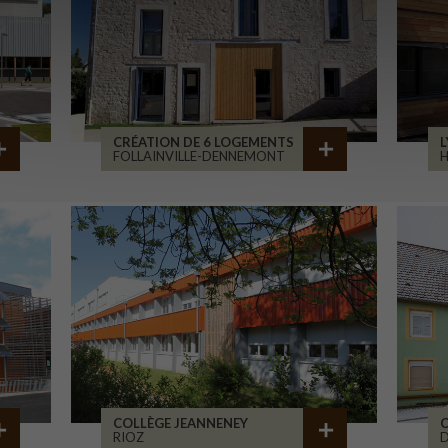
CRÉATION DE 6 LOGEMENTS
L
FOLLAINVILLE-DENNEMONT
COLLÈGE JEANNENEY
C
RIOZ
D