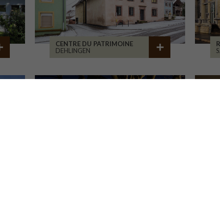
CENTRE DU PATRIMOINE
R
DEHLINGEN
S
MAISON ASSOCIATIVE
R
ROANNE
B