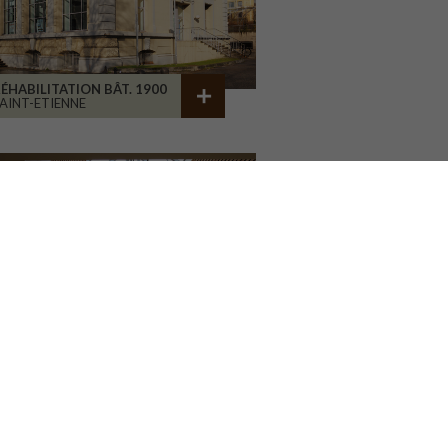
ÉHABILITATION BÂT. 1900
AINT-ETIENNE
ÉHABILITATION D'ATELIERS
RIVE-LA-GAILLARDE