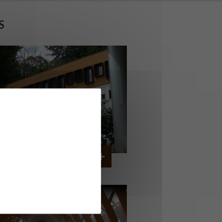
S
ERVICE AMBULANCIER
GARCHES