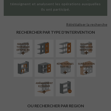
témoignent et analysent les opérations auxquelles
ils ont participé.
Réinitialiser la recherche
FAÇADE SUR
FAÇADE SUR
PAROI PLEINE
SUPPORT
RECHERCHER PAR TYPE D'INTERVENTION
LINÉAIRE
ISOLATION
ISOLATION
RÉAMÉNAGEMENT
FERMETURE
THERMIQUE
THERMIQUE
INTÉRIEUR
LOGGIAS
EXTÉRIEURE
INTÉRIEURE
RÉFECTION DES
SURÉLÉVATION
PROCÉDÉ
TOITURES
EXTENSION
PARTICULIER
AMÉNAGEMENT
EXTÉRIEUR
OU RECHERCHER PAR REGION