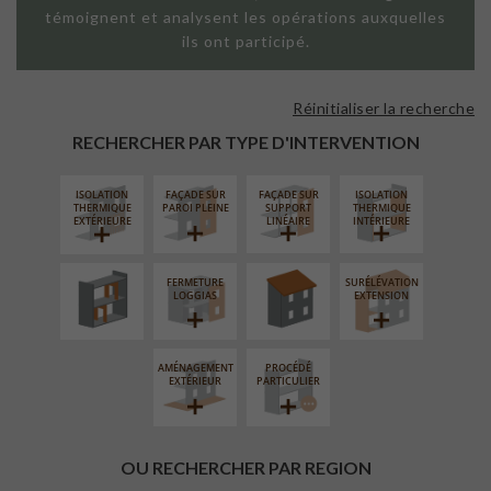
témoignent et analysent les opérations auxquelles
ils ont participé.
Réinitialiser la recherche
RECHERCHER PAR TYPE D'INTERVENTION
ISOLATION
FAÇADE SUR
FAÇADE SUR
ISOLATION
RÉAMÉNAGEMENT
RÉFECTION DES
THERMIQUE
PAROI PLEINE
SUPPORT
THERMIQUE
INTÉRIEUR
TOITURES
EXTÉRIEURE
LINÉAIRE
INTÉRIEURE
FERMETURE
SURÉLÉVATION
LOGGIAS
EXTENSION
AMÉNAGEMENT
PROCÉDÉ
EXTÉRIEUR
PARTICULIER
OU RECHERCHER PAR REGION