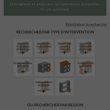
témoignent et analysent les opérations auxquelles
ils ont participé.
Réinitialiser la recherche
RECHERCHER PAR TYPE D'INTERVENTION
ISOLATION
FAÇADE SUR
FAÇADE SUR
ISOLATION
FERMETURE
RÉFECTION DES
THERMIQUE
PAROI PLEINE
SUPPORT
THERMIQUE
LOGGIAS
TOITURES
EXTÉRIEURE
LINÉAIRE
INTÉRIEURE
RÉAMÉNAGEMENT
SURÉLÉVATION
PROCÉDÉ
INTÉRIEUR
EXTENSION
PARTICULIER
AMÉNAGEMENT
EXTÉRIEUR
OU RECHERCHER PAR REGION