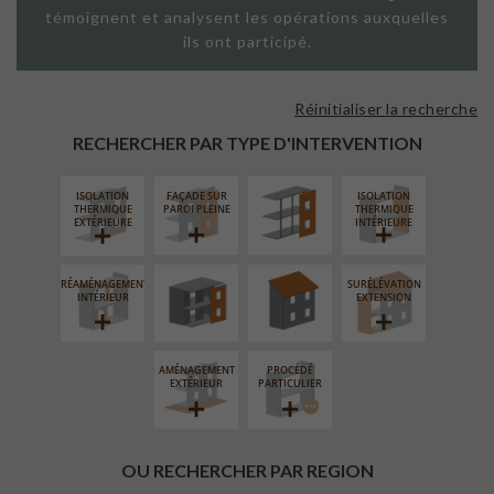
témoignent et analysent les opérations auxquelles
ils ont participé.
Réinitialiser la recherche
FAÇADE SUR
SUPPORT
RECHERCHER PAR TYPE D'INTERVENTION
LINÉAIRE
ISOLATION
FAÇADE SUR
ISOLATION
FERMETURE
RÉFECTION DES
THERMIQUE
PAROI PLEINE
THERMIQUE
LOGGIAS
TOITURES
EXTÉRIEURE
INTÉRIEURE
RÉAMÉNAGEMENT
SURÉLÉVATION
INTÉRIEUR
EXTENSION
AMÉNAGEMENT
PROCÉDÉ
EXTÉRIEUR
PARTICULIER
OU RECHERCHER PAR REGION