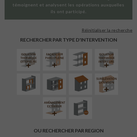
témoignent et analysent les opérations auxquelles
ils ont participé.
Réinitialiser la recherche
FAÇADE SUR
SUPPORT
RECHERCHER PAR TYPE D'INTERVENTION
LINÉAIRE
ISOLATION
FAÇADE SUR
ISOLATION
RÉAMÉNAGEMENT
FERMETURE
RÉFECTION DES
THERMIQUE
PAROI PLEINE
THERMIQUE
INTÉRIEUR
LOGGIAS
TOITURES
EXTÉRIEURE
INTÉRIEURE
SURÉLÉVATION
PROCÉDÉ
EXTENSION
PARTICULIER
AMÉNAGEMENT
EXTÉRIEUR
OU RECHERCHER PAR REGION