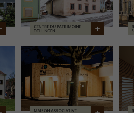
CENTRE DU PATRIMOINE
R
DEHLINGEN
S
MAISON ASSOCIATIVE
R
ROANNE
B