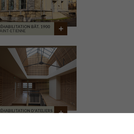
ÉHABILITATION BÂT. 1900
AINT-ETIENNE
ÉHABILITATION D'ATELIERS
RIVE-LA-GAILLARDE