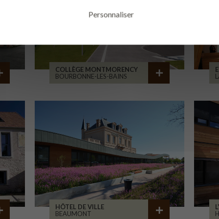
Personnaliser
COLLÈGE MONTMORENCY
E
BOURBONNE-LES-BAINS
L
HÔTEL DE VILLE
L
BEAUMONT