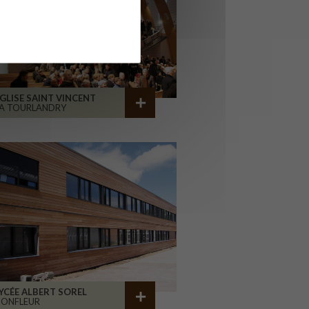
GLISE SAINT VINCENT
A TOURLANDRY
YCÉE ALBERT SOREL
HONFLEUR