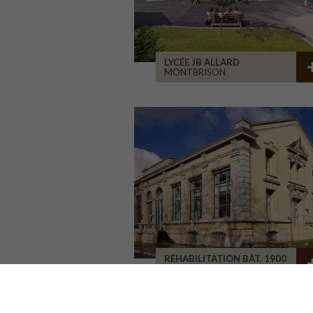
LYCÉE JB ALLARD
MONTBRISON
RÉHABILITATION BÂT. 1900
SAINT-ETIENNE