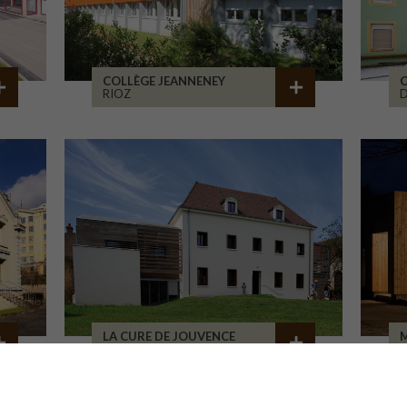
COLLÈGE JEANNENEY
C
RIOZ
D
LA CURE DE JOUVENCE
M
LALHEUE