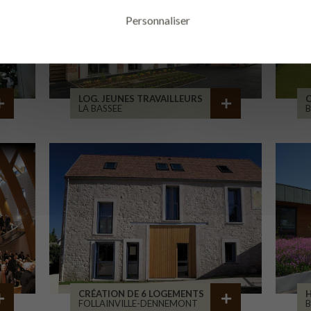
Personnaliser
LOG. JEUNES TRAVAILLEURS
LA BASSEE
B
CRÉATION DE 6 LOGEMENTS
H
FOLLAINVILLE-DENNEMONT