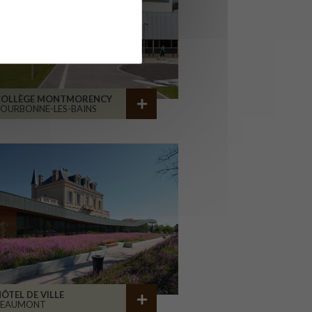
COLLÈGE MONTMORENCY
OURBONNE-LES-BAINS
ÔTEL DE VILLE
BEAUMONT