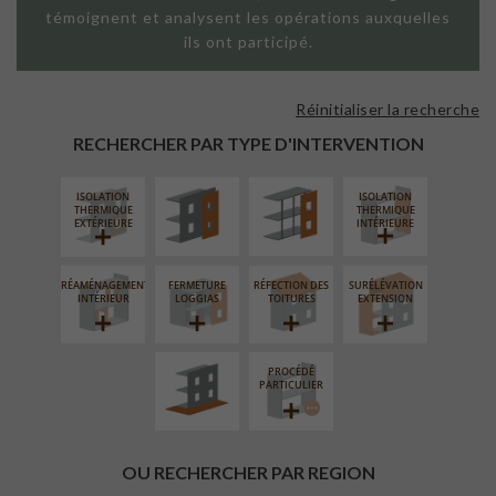
témoignent et analysent les opérations auxquelles
ils ont participé.
Réinitialiser la recherche
FAÇADE SUR
FAÇADE SUR
PAROI PLEINE
SUPPORT
RECHERCHER PAR TYPE D'INTERVENTION
LINÉAIRE
ISOLATION
ISOLATION
THERMIQUE
THERMIQUE
EXTÉRIEURE
INTÉRIEURE
RÉAMÉNAGEMENT
FERMETURE
RÉFECTION DES
SURÉLÉVATION
AMÉNAGEMENT
INTÉRIEUR
LOGGIAS
TOITURES
EXTENSION
EXTÉRIEUR
PROCÉDÉ
PARTICULIER
OU RECHERCHER PAR REGION