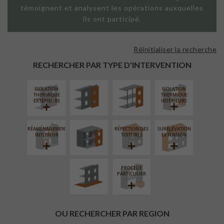
témoignent et analysent les opérations auxquelles
ils ont participé.
Réinitialiser la recherche
FAÇADE SUR
FAÇADE SUR
PAROI PLEINE
SUPPORT
RECHERCHER PAR TYPE D'INTERVENTION
LINÉAIRE
ISOLATION
ISOLATION
FERMETURE
THERMIQUE
THERMIQUE
LOGGIAS
EXTÉRIEURE
INTÉRIEURE
RÉAMÉNAGEMENT
RÉFECTION DES
SURÉLÉVATION
AMÉNAGEMENT
INTÉRIEUR
TOITURES
EXTENSION
EXTÉRIEUR
PROCÉDÉ
PARTICULIER
OU RECHERCHER PAR REGION