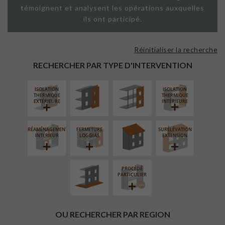
témoignent et analysent les opérations auxquelles
ils ont participé.
Réinitialiser la recherche
FAÇADE SUR
FAÇADE SUR
PAROI PLEINE
SUPPORT
RECHERCHER PAR TYPE D'INTERVENTION
LINÉAIRE
ISOLATION
ISOLATION
RÉFECTION DES
THERMIQUE
THERMIQUE
TOITURES
EXTÉRIEURE
INTÉRIEURE
RÉAMÉNAGEMENT
FERMETURE
SURÉLÉVATION
AMÉNAGEMENT
INTÉRIEUR
LOGGIAS
EXTENSION
EXTÉRIEUR
PROCÉDÉ
PARTICULIER
OU RECHERCHER PAR REGION