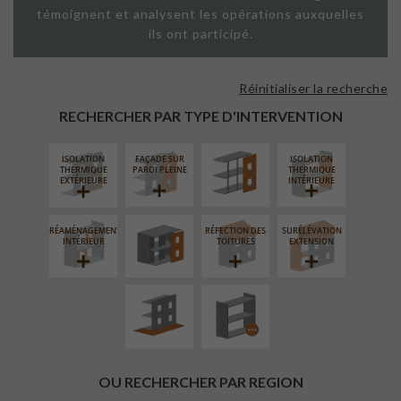
témoignent et analysent les opérations auxquelles
ils ont participé.
Réinitialiser la recherche
FAÇADE SUR
SUPPORT
RECHERCHER PAR TYPE D'INTERVENTION
LINÉAIRE
ISOLATION
FAÇADE SUR
ISOLATION
FERMETURE
THERMIQUE
PAROI PLEINE
THERMIQUE
LOGGIAS
EXTÉRIEURE
INTÉRIEURE
RÉAMÉNAGEMENT
RÉFECTION DES
SURÉLÉVATION
AMÉNAGEMENT
PROCÉDÉ
INTÉRIEUR
TOITURES
EXTENSION
EXTÉRIEUR
PARTICULIER
OU RECHERCHER PAR REGION