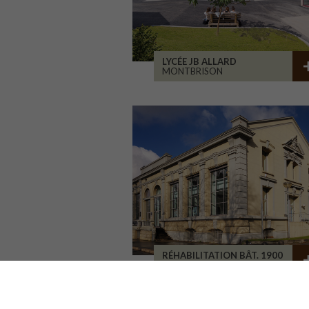
LYCÉE JB ALLARD
MONTBRISON
RÉHABILITATION BÂT. 1900
SAINT-ETIENNE