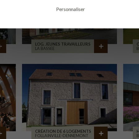
Personnaliser
LOG. JEUNES TRAVAILLEURS
LA BASSEE
B
CRÉATION DE 6 LOGEMENTS
H
FOLLAINVILLE-DENNEMONT