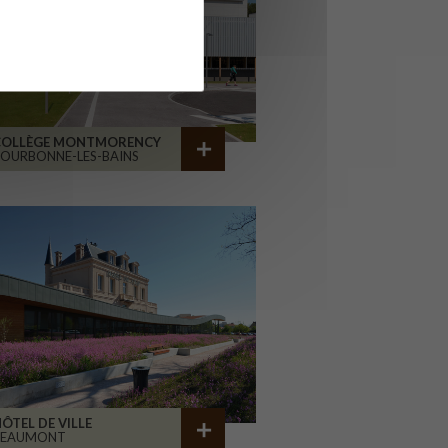
COLLÈGE MONTMORENCY
OURBONNE-LES-BAINS
ÔTEL DE VILLE
BEAUMONT