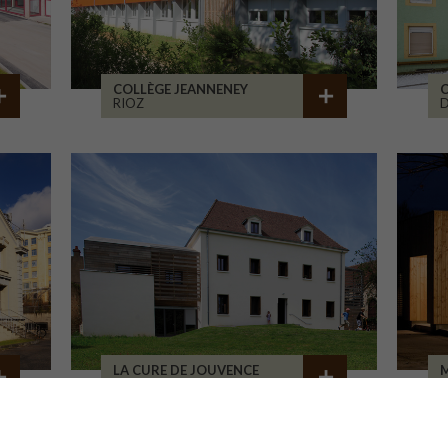
COLLÈGE JEANNENEY
C
RIOZ
D
LA CURE DE JOUVENCE
M
LALHEUE