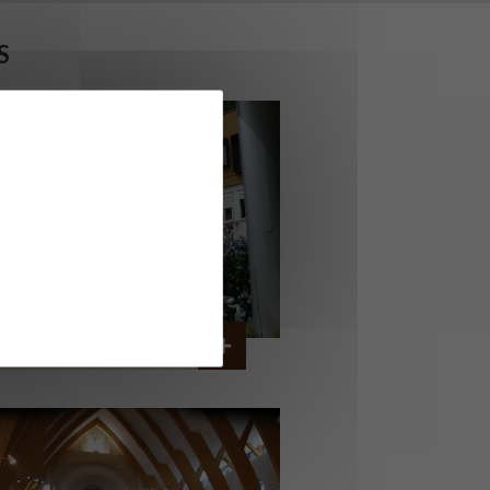
S
ERVICE AMBULANCIER
GARCHES