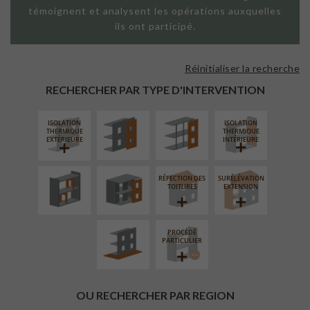
témoignent et analysent les opérations auxquelles
ils ont participé.
Réinitialiser la recherche
FAÇADE SUR
FAÇADE SUR
PAROI PLEINE
SUPPORT
RECHERCHER PAR TYPE D'INTERVENTION
LINÉAIRE
ISOLATION
ISOLATION
RÉAMÉNAGEMENT
FERMETURE
THERMIQUE
THERMIQUE
INTÉRIEUR
LOGGIAS
EXTÉRIEURE
INTÉRIEURE
RÉFECTION DES
SURÉLÉVATION
AMÉNAGEMENT
TOITURES
EXTENSION
EXTÉRIEUR
PROCÉDÉ
PARTICULIER
OU RECHERCHER PAR REGION