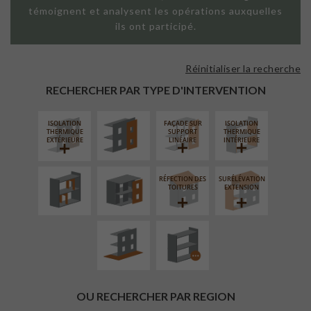
témoignent et analysent les opérations auxquelles
ils ont participé.
Réinitialiser la recherche
FAÇADE SUR
PAROI PLEINE
RECHERCHER PAR TYPE D'INTERVENTION
ISOLATION
FAÇADE SUR
ISOLATION
RÉAMÉNAGEMENT
FERMETURE
THERMIQUE
SUPPORT
THERMIQUE
INTÉRIEUR
LOGGIAS
EXTÉRIEURE
LINÉAIRE
INTÉRIEURE
RÉFECTION DES
SURÉLÉVATION
AMÉNAGEMENT
PROCÉDÉ
TOITURES
EXTENSION
EXTÉRIEUR
PARTICULIER
OU RECHERCHER PAR REGION