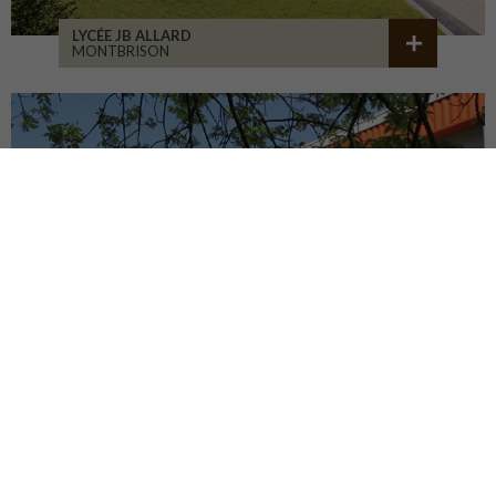
LYCÉE JB ALLARD
MONTBRISON
COLLÈGE JEANNENEY
RIOZ