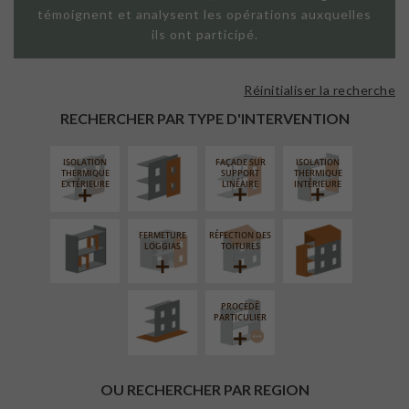
témoignent et analysent les opérations auxquelles
ils ont participé.
Réinitialiser la recherche
FAÇADE SUR
PAROI PLEINE
RECHERCHER PAR TYPE D'INTERVENTION
ISOLATION
FAÇADE SUR
ISOLATION
RÉAMÉNAGEMENT
SURÉLÉVATION
THERMIQUE
SUPPORT
THERMIQUE
INTÉRIEUR
EXTENSION
EXTÉRIEURE
LINÉAIRE
INTÉRIEURE
FERMETURE
RÉFECTION DES
AMÉNAGEMENT
LOGGIAS
TOITURES
EXTÉRIEUR
PROCÉDÉ
PARTICULIER
OU RECHERCHER PAR REGION