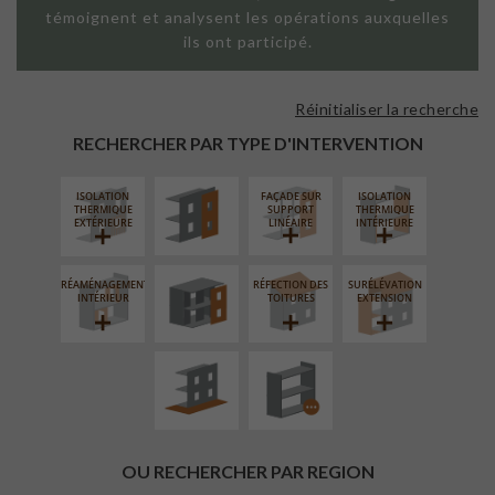
témoignent et analysent les opérations auxquelles
ils ont participé.
Réinitialiser la recherche
FAÇADE SUR
PAROI PLEINE
RECHERCHER PAR TYPE D'INTERVENTION
ISOLATION
FAÇADE SUR
ISOLATION
FERMETURE
THERMIQUE
SUPPORT
THERMIQUE
LOGGIAS
EXTÉRIEURE
LINÉAIRE
INTÉRIEURE
RÉAMÉNAGEMENT
RÉFECTION DES
SURÉLÉVATION
AMÉNAGEMENT
PROCÉDÉ
INTÉRIEUR
TOITURES
EXTENSION
EXTÉRIEUR
PARTICULIER
OU RECHERCHER PAR REGION