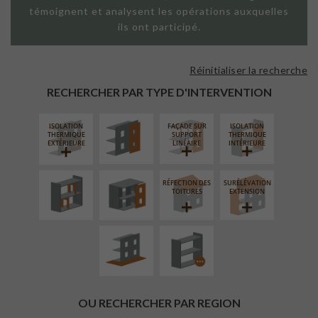
témoignent et analysent les opérations auxquelles
ils ont participé.
Réinitialiser la recherche
FAÇADE SUR
PAROI PLEINE
RECHERCHER PAR TYPE D'INTERVENTION
ISOLATION
FAÇADE SUR
ISOLATION
RÉAMÉNAGEMENT
FERMETURE
THERMIQUE
SUPPORT
THERMIQUE
INTÉRIEUR
LOGGIAS
EXTÉRIEURE
LINÉAIRE
INTÉRIEURE
RÉFECTION DES
SURÉLÉVATION
AMÉNAGEMENT
PROCÉDÉ
TOITURES
EXTENSION
EXTÉRIEUR
PARTICULIER
OU RECHERCHER PAR REGION