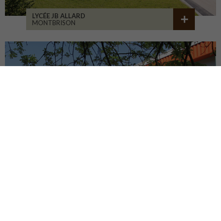
LYCÉE JB ALLARD
MONTBRISON
COLLÈGE JEANNENEY
RIOZ