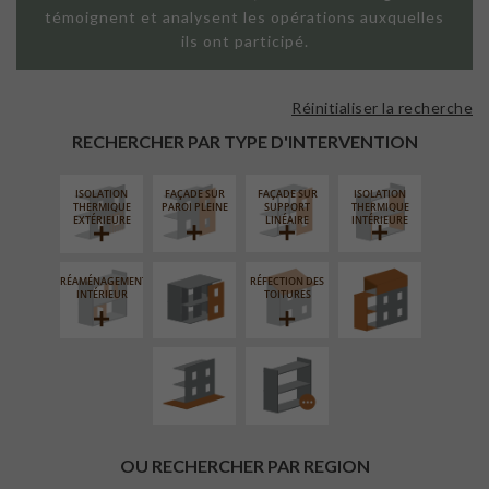
témoignent et analysent les opérations auxquelles
ils ont participé.
Réinitialiser la recherche
RECHERCHER PAR TYPE D'INTERVENTION
ISOLATION
FAÇADE SUR
FAÇADE SUR
ISOLATION
FERMETURE
SURÉLÉVATION
THERMIQUE
PAROI PLEINE
SUPPORT
THERMIQUE
LOGGIAS
EXTENSION
EXTÉRIEURE
LINÉAIRE
INTÉRIEURE
RÉAMÉNAGEMENT
RÉFECTION DES
AMÉNAGEMENT
PROCÉDÉ
INTÉRIEUR
TOITURES
EXTÉRIEUR
PARTICULIER
OU RECHERCHER PAR REGION